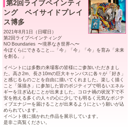
第2回ライブペインティ
ング ベイサイドプレイ
ス博多
2021年8月1日（日曜日）
第2回ライブペインティング
NO Boundaries 〜境界なき世界へ〜
今ぼくらにできること…「今」「今」「今」を育み「未来
を創る。」
イベントには多数の来場客の皆様にご参加いただきまし
た。高さ2m、長さ10mの巨大キャンバスに各々が「好き」
と感じるものごとを自由に描いてくれました。楽しく描く
こと「落描き」に参加した皆のポジティブで明るいエネル
ギーを注ぎ込むことが出来ました。コロナ禍の状況下で不
安を抱える多くの人々の心に少しでも明るく元気なポジテ
ィブエナジーを届けることが出来るようにという願いが込
められています。
イベント後に描かれた作品を展示しています。
是非ご高覧ください。