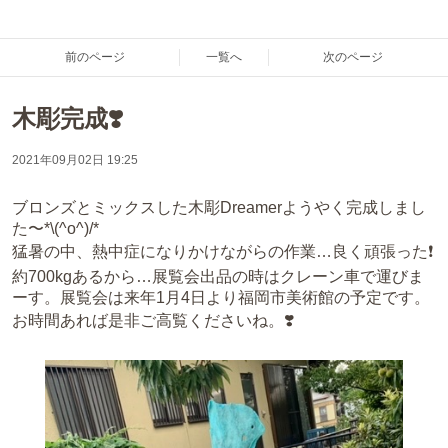
前のページ
一覧へ
次のページ
木彫完成❣️
2021年09月02日 19:25
ブロンズとミックスした木彫Dreamerようやく完成しまし
た〜*\(^o^)/*
猛暑の中、熱中症になりかけながらの作業…良く頑張った❗️
約700kgあるから…展覧会出品の時はクレーン車で運びま
ーす。展覧会は来年1月4日より福岡市美術館の予定です。
お時間あれば是非ご高覧くださいね。❣️